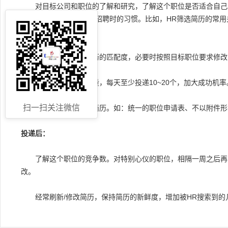
对目标公司和职位的了解和研究，了解这个职位是否适合自己
了解一些关于HR在招聘时的习惯。比如，HR筛选简历的常用
投递时要注意：
关注职位要求与简历的匹配度，必要时按照目标职位要求修改
注意投递简历的数量，每天至少投递10~20个，加大成功机率
扫一扫关注微信
按招聘方要求投递简历。如：统一的职位申请表、不以附件形
投递后：
了解这个职位的竞争数。对特别心仪的职位，相隔一周之后再次
改。
经常刷新/修改简历，保持简历的新鲜度，增加被HR搜索到的