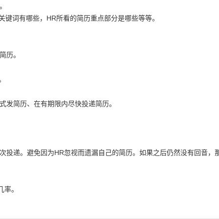
。
关键词有哪些，HR所看的简历重点部分是哪些等等。
简历。
。
式发简历、在有期限内尽快投递简历。
投递。避免因为HR忽视而遗漏自己的简历。如果之后仍然没有回音，那
几率。