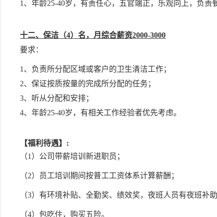
1、
年龄25-40岁，
有责任心，五官端正，乐观向上，负责餐
十二、保洁（4）名，月综合薪资2000-3000
要求：
1、负责所分配区域或客户的卫生清洁工作；
2、保证按质按量的完成所分配的任务；
3、听从分配和安排；
4、年龄25-40岁，有相关工作经验者优先考虑。
【福利待遇】:
（1）公司带薪培训新进职员；
（2）员工培训期间按普工工资体系计算薪酬；
（3）有环境补贴、全勤奖、绩效奖，
夜班人员有夜班补
（4）包吃住
，购买五险。