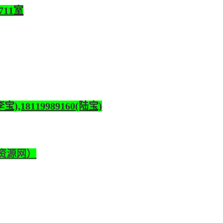
711室
宝),18119989160(陆宝)
力资源网）