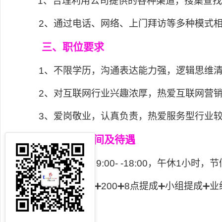
1、
合理利用公司提供的各种渠道，搜集查
2
、通过电话、网络、上门拜访等多种模式
三、职位要求
1
、不限学历，沟通表达能力强，逻辑思维
2
、对互联网行业兴趣浓厚，热爱互联网营
3
、爱岗敬业，认真负责，热爱服务型行业
四、工作时间及待遇
1
、上班时间
: 9:00- -18:00
，午休
1
小时，节
2
、工资
2300➕200➕8
点提成
➕
小组提成
➕
业