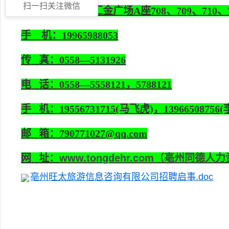
扫一扫关注微信
地 址：亳州市汇金广场A座708、709、710、
手 机：19965988053
传
真：0558—5131926
电
话：0558—5558121，5788121
手
机：19556731715(马飞虎)，13966508756(李
邮
箱：790771027@qq.com
网
址：
www.tongdehr.com（亳州同德人
亳州旺太旅游信息咨询有限公司招聘启事.doc